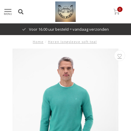
0
MENU
Voor 16.00 uur besteld = vandaag verzonden
Home
/
Heren longsleeve soft teal