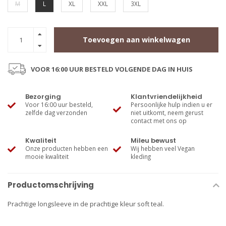
M
L
XL
XXL
3XL
Toevoegen aan winkelwagen
VOOR 16:00 UUR BESTELD VOLGENDE DAG IN HUIS
Bezorging
Klantvriendelijkheid
Voor 16:00 uur besteld,
Persoonlijke hulp indien u er
zelfde dag verzonden
niet uitkomt, neem gerust
contact met ons op
Kwaliteit
Mileu bewust
Onze producten hebben een
Wij hebben veel Vegan
mooie kwaliteit
kleding
Productomschrijving
Prachtige longsleeve in de prachtige kleur soft teal.