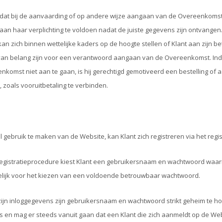
kt dat bij de aanvaarding of op andere wijze aangaan van de Overeenkomst d
aan haar verplichting te voldoen nadat de juiste gegevens zijn ontvangen
 kan zich binnen wettelijke kaders op de hoogte stellen of Klant aan zijn b
van belang zijn voor een verantwoord aangaan van de Overeenkomst. Ind
komst niet aan te gaan, is hij gerechtigd gemotiveerd een bestelling of 
zoals vooruitbetaling te verbinden.
 gebruik te maken van de Website, kan Klant zich registreren via het reg
registratieprocedure kiest Klant een gebruikersnaam en wachtwoord waarmee
lijk voor het kiezen van een voldoende betrouwbaar wachtwoord.
 zijn inloggegevens zijn gebruikersnaam en wachtwoord strikt geheim te hou
 en mag er steeds vanuit gaan dat een Klant die zich aanmeldt op de Websi