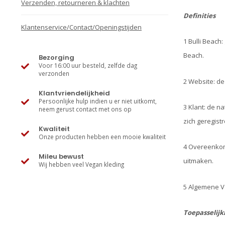
Verzenden, retourneren & klachten
Definities
Klantenservice/Contact/Openingstijden
1 Bulli Beach
Beach.
Bezorging
Voor 16:00 uur besteld, zelfde dag
verzonden
2 Website: de
Klantvriendelijkheid
Persoonlijke hulp indien u er niet uitkomt,
3 Klant: de n
neem gerust contact met ons op
zich geregist
Kwaliteit
Onze producten hebben een mooie kwaliteit
4 Overeenkom
Mileu bewust
uitmaken.
Wij hebben veel Vegan kleding
5 Algemene V
Toepasselij