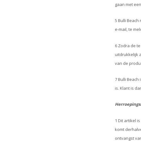
gaan met een 
5 Bulli Beach
e-mail, te mel
6 Zodra de te
uitdrukkelijk 
van de produ
7 Bulli Beach 
is. Klant is 
Herroepings
1 Dit artikel 
komt derhalve
ontvangst van