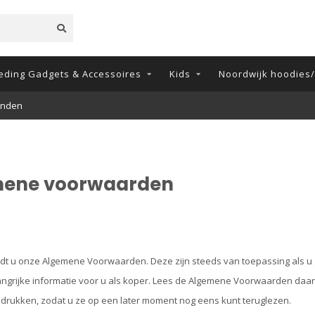
eding Gadgets & Accessoires
Kids
Noordwijk hoodies/t
onden
ene voorwaarden
dt u onze Algemene Voorwaarden. Deze zijn steeds van toepassing als u g
angrijke informatie voor u als koper. Lees de Algemene Voorwaarden daa
e drukken, zodat u ze op een later moment nog eens kunt teruglezen.