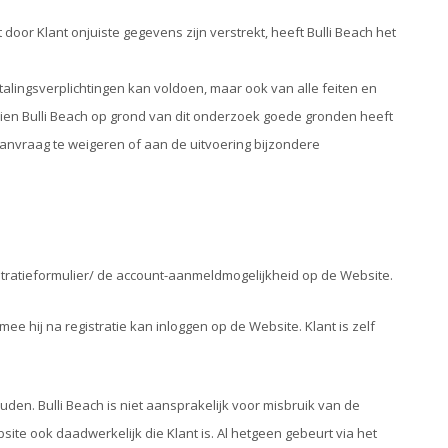
oor Klant onjuiste gegevens zijn verstrekt, heeft Bulli Beach het
.
etalingsverplichtingen kan voldoen, maar ook van alle feiten en
ien Bulli Beach op grond van dit onderzoek goede gronden heeft
aanvraag te weigeren of aan de uitvoering bijzondere
istratieformulier/ de account-aanmeldmogelijkheid op de Website.
 hij na registratie kan inloggen op de Website. Klant is zelf
den. Bulli Beach is niet aansprakelijk voor misbruik van de
te ook daadwerkelijk die Klant is. Al hetgeen gebeurt via het