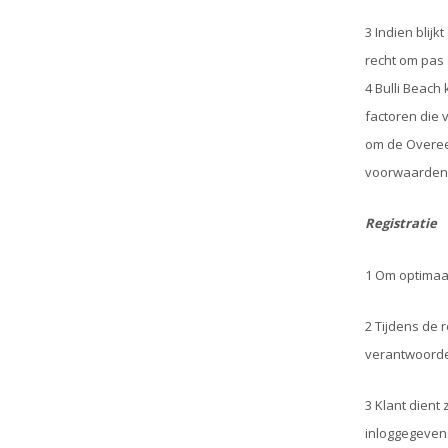
3 Indien blij
recht om pas 
4 Bulli Beach
factoren die 
om de Overeen
voorwaarden, 
Registratie
1 Om optimaal
2 Tijdens de 
verantwoorde
3 Klant dient
inloggegevens