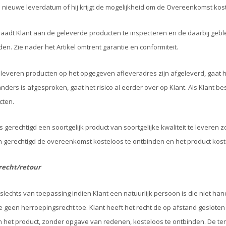
nieuwe leverdatum of hij krijgt de mogelijkheid om de Overeenkomst kos
 raadt Klant aan de geleverde producten te inspecteren en de daarbij geble
den. Zie nader het Artikel omtrent garantie en conformiteit.
 leveren producten op het opgegeven afleveradres zijn afgeleverd, gaat het
anders is afgesproken, gaat het risico al eerder over op Klant. Als Klant bes
cten.
is gerechtigd een soortgelijk product van soortgelijke kwaliteit te leveren
dan gerechtigd de overeenkomst kosteloos te ontbinden en het product kost
recht/retour
is slechts van toepassing indien Klant een natuurlijk persoon is die niet han
 geen herroepingsrecht toe. Klant heeft het recht de op afstand geslot
 het product, zonder opgave van redenen, kosteloos te ontbinden. De ter