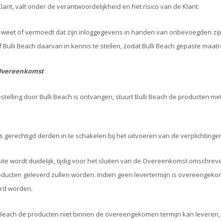
lant, valt onder de verantwoordelijkheid en het risico van de Klant.
t weet of vermoedt dat zijn inloggegevens in handen van onbevoegden zijn
f Bulli Beach daarvan in kennis te stellen, zodat Bulli Beach gepaste maa
 Overeenkomst
stelling door Bulli Beach is ontvangen, stuurt Bulli Beach de producten met 
 is gerechtigd derden in te schakelen bij het uitvoeren van de verplichting
te wordt duidelijk, tijdig voor het sluiten van de Overeenkomst omschrev
oducten geleverd zullen worden. Indien geen levertermijn is overeengekom
rd worden.
i Beach de producten niet binnen de overeengekomen termijn kan leveren, st