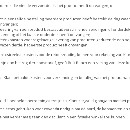
rde, die niet de vervoerder is, het product heeft ontvangen, of:
ant in eenzelfde bestelling meerdere producten heeft besteld: de dag waa
ontvangen;
 levering van een product bestaat uit verschillende zendingen of onderd
 zending of het laatste onderdeel heeft ontvangen;
ereenkomsten voor regelmatige levering van producten gedurende een be
ezen derde, het eerste product heeft ontvangen.
rechtstreekse kosten voor de retourzending komen voor rekening van Klant
zijn dan het reguliere posttarief, geeft Bulli Beach een raming van deze k
r Klant betaalde kosten voor verzending en betaling van het product naar 
n lid 1 bedoelde herroepingstermijn zal Klant zorgvuldig omgaan met het 
t slechts gebruiken voor zover dit nodig is om de aard, de kenmerken en d
e niet verder mag gaan dan dat Klant in een fysieke winkel zou kunnen.