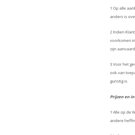
1 Op alle aan
anders is ov
2 Indien Klan
voorkomen in 
zijn aanvaard
3 Voor het ge
ook van toepa
gunstig is.
Prijzen en i
1 Alle op de 
andere heffi