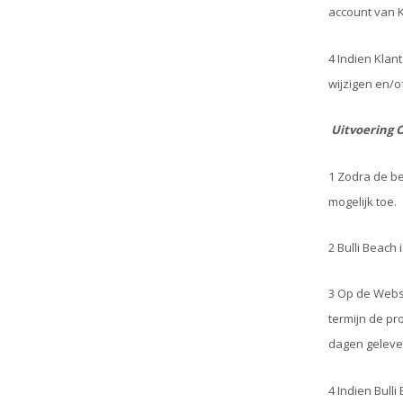
account van K
4 Indien Klan
wijzigen en/o
Uitvoering
1 Zodra de be
mogelijk toe.
2 Bulli Beach
3 Op de Websi
termijn de pr
dagen geleve
4 Indien Bull