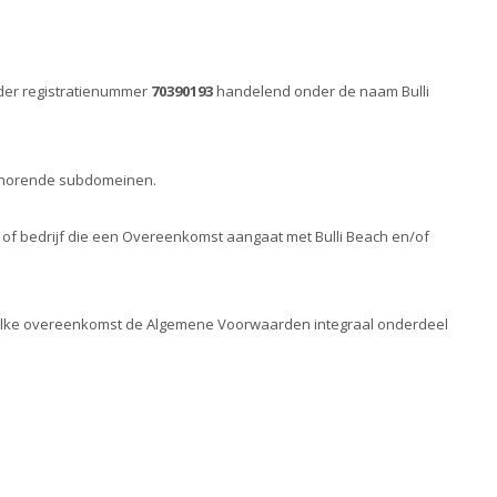
nder registratienummer
70390193
handelend onder de naam Bulli
ehorende subdomeinen.
p of bedrijf die een Overeenkomst aangaat met Bulli Beach en/of
welke overeenkomst de Algemene Voorwaarden integraal onderdeel