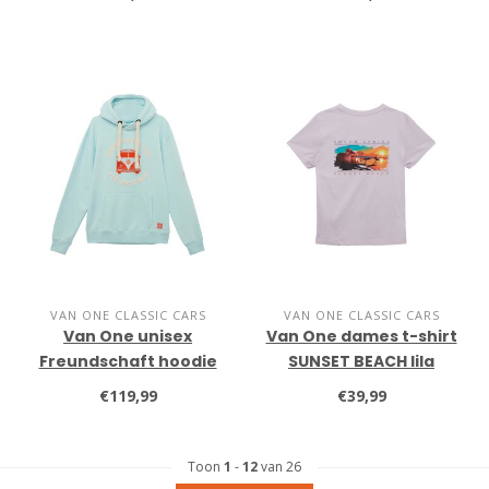
VAN ONE CLASSIC CARS
VAN ONE CLASSIC CARS
Van One unisex
Van One dames t-shirt
Freundschaft hoodie
SUNSET BEACH lila
spun sugar
€119,99
€39,99
Toon
1
-
12
van 26