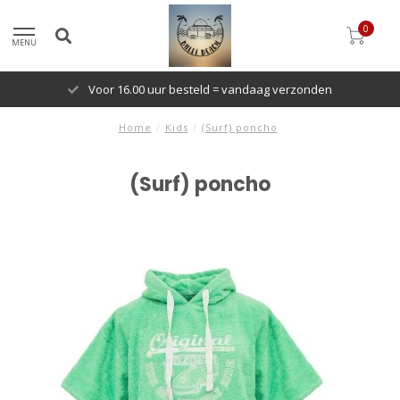
0
MENU
Voor 16.00 uur besteld = vandaag verzonden
Home
/
Kids
/
(Surf) poncho
(Surf) poncho