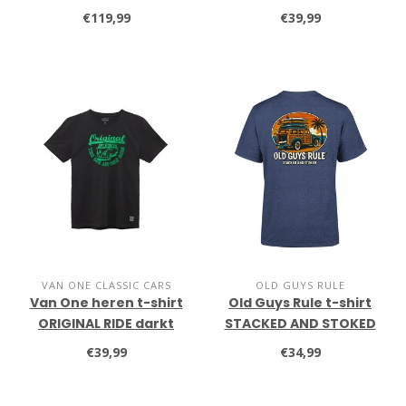
blauw/oranje
€119,99
€39,99
VAN ONE CLASSIC CARS
OLD GUYS RULE
Van One heren t-shirt
Old Guys Rule t-shirt
ORIGINAL RIDE darkt
STACKED AND STOKED
grey/neon
heather navy
€39,99
€34,99