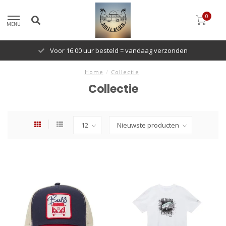
0
MENU
Voor 16.00 uur besteld = vandaag verzonden
Home
/
Collectie
Collectie