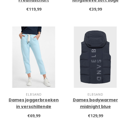
Freundschaft
longsleeve soft sage
blauw/oranje
melange
€119,99
€39,99
ELBSAND
ELBSAND
Dames joggerbroeken
Dames bodywarmer
in verschillende
midnight blue
kleuren
€69,99
€129,99