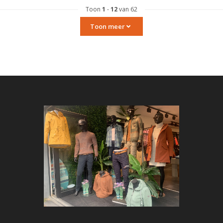
Toon
1
-
12
van 62
Toon meer