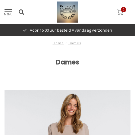
0
MENU
Voor 16.00 uur besteld = vandaag verzonden
Home
/
Dames
Dames