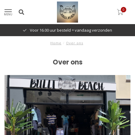
0
MENU
Voor 16.00 uur besteld = vandaag verzonden
Home
/
Over ons
Over ons