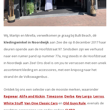
Wij, Martijn en Mirella, verwelkomen je graag bij Bulli Beach, dé
kledingwinkel in Noordwijk
aan Zee die op 8 december 2017 haar
deuren opende aan de Hoofdstraat 97. Sindsdien zijn we verhuisd
naar een ruimer pand op nummer 77a, nog steeds in de Hoofdstraat
in Noordwijk aan Zee! Ons doel is om jou te verrassen met een uniek
assortiment kleding en accessoires, met een knipoog naar het
strand én de Volkswagenbus .
Ontdek bij ons een selectie van de mooiste merken, waaronder
Ragwear
,
Alife and Kickin
,
Timezone
,
Derbe
,
Key Largo
,
Lerros
,
White Stuff
,
Van One Classic Cars
en
Old Guys Rule
, evenals de
prachtige accessoires van onder andere
CLKEO
.