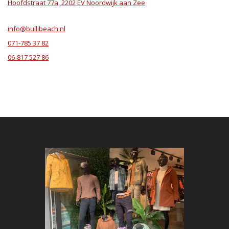
Hoofdstraat 77a, 2202 EV Noordwijk aan Zee
info@bullibeach.nl
071-785 37 82
06-817 527 86