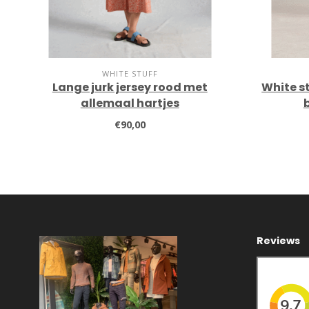
WHITE STUFF
Lange jurk jersey rood met
White s
allemaal hartjes
€90,00
Reviews