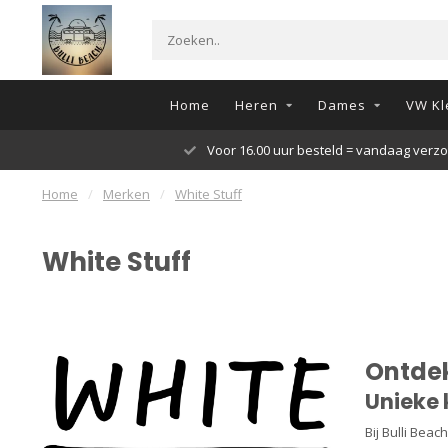
Home
Heren
Dames
VW Kl
Voor 16.00 uur besteld = vandaag verz
Home
/
Merken
/
White Stuff
White Stuff
Ontdek
Unieke 
Bij Bulli Bea