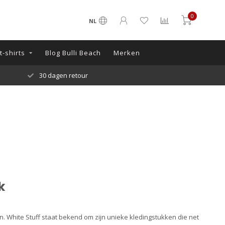
0
NL
-shirts
Blog Bulli Beach
Merken
30 dagen retour
k
ben. White Stuff staat bekend om zijn unieke kledingstukken die net