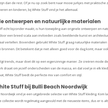
ijn dan de rest. Of je nu op zoek bent naar mooie jurkjes met praktische za
eren en kinderen, bij White Stuff vind je het allemaal.
le ontwerpen en natuurlijke materialen
ff echt bijzonder maakt, is hun toewijding aan originele ontwerpen en natu
door een breed scala aan invloeden zoals beeldende kunst en architectuur. D
al vertellen. Bovendien gebruikt White Stuff graag natuurlijke materialen
bronnen. Dit betekent dat je niet alleen goed voor de dag komt, maar o
olgt trends, maar doet dit op een eigenzinnige manier. Ze creëren mode di
rk draait om jezelf onderscheiden van de massa, en dat voel je in elk kle
at, White Stuff biedt de perfecte mix van comfort en stijl.
ite Stuff bij Bulli Beach Noordwijk
ch Noordwijk vind je een uitgebreide selectie van White Stuff kleding. Kom
collectie wordt regelmatig aangevuld met de nieuwste items, dus er is alti