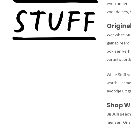
even anders z
voor dames, h
Origine
Wat White Stu
geïnspireerd 
ook een verha
verantwoorde 
White Stuff v
wordt. Het me
avondje uit ga
Shop Wh
Bij Bulli Bea
mensen. Onze 