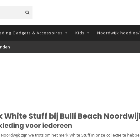
eding Gadgets & Accessoires
Kids
Noordwijk hoodies/t
onden
 White Stuff bij Bulli Beach Noordwij
kleding voor iedereen
ch Noordwijk zijn we trots om het merk White Stuff in onze collectie te heb