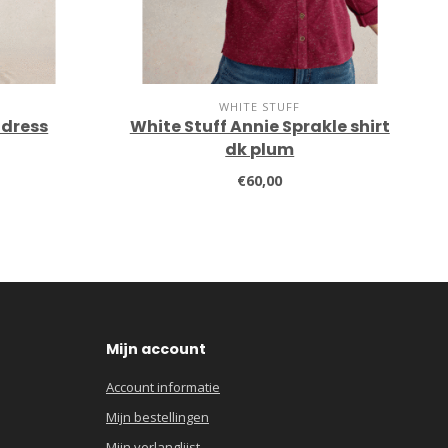
WHITE STUFF
 dress
White Stuff Annie Sprakle shirt
dk plum
€60,00
Mijn account
Account informatie
Mijn bestellingen
Mijn verlanglijst