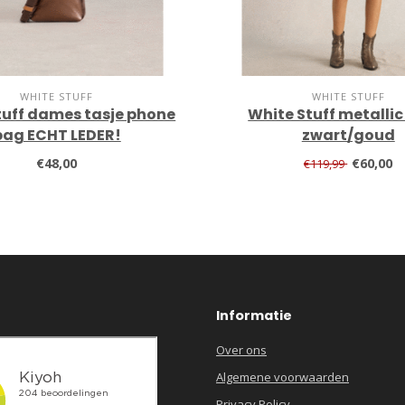
WHITE STUFF
WHITE STUFF
tuff dames tasje phone
White Stuff metallic
bag ECHT LEDER!
zwart/goud
€48,00
€60,00
€119,99
Informatie
Over ons
Algemene voorwaarden
Privacy Policy