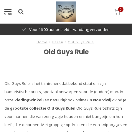
0
MENU
Voor 16.00 uur besteld = vandaag verzonden
Home
/
Heren
/
Old Guys Rule
Old Guys Rule
Old Guys Rule is hét t-shirtmerk dat bekend staat om zijn
humoristische prints, speciaal ontworpen voor de (oudere) man. In
onze
kledingwinkel
(en natuurlijk ook online)
in Noordwijk
vind je
de
grootste collectie Old Guys Rule!
Old Guys Rule t-shirts zijn
voor mannen die van een grapje houden en niet bang zijn om hun
leeftijd te omarmen. Met grappige opdrukken die een knipoog geven