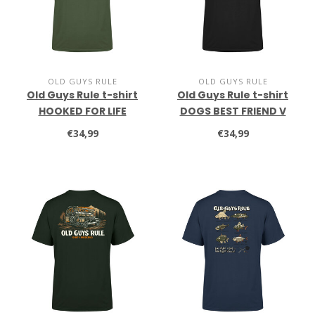
OLD GUYS RULE
OLD GUYS RULE
Old Guys Rule t-shirt
Old Guys Rule t-shirt
HOOKED FOR LIFE
DOGS BEST FRIEND V
military green
black
€34,99
€34,99