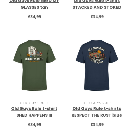
Old Guys Rule NEED MY
Old Guys Rule t-shirt
GLASSES tan
STACKED AND STOKED
heather navy
€34,99
€34,99
OLD GUYS RULE
OLD GUYS RULE
Old Guys Rule t-shirt
Old Guys Rule t-shirts
SHED HAPPENS III
RESPECT THE RUST blue
military green
dusk
€34,99
€34,99