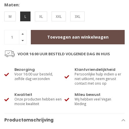
Maten:
M
L
XL
XXL
3XL
Toevoegen aan winkelwagen
VOOR 16:00 UUR BESTELD VOLGENDE DAG IN HUIS
Bezorging
Klantvriendelijkheid
Voor 16:00 uur besteld,
Persoonlijke hulp indien u er
zelfde dag verzonden
niet uitkomt, neem gerust
contact met ons op
Kwaliteit
Mileu bewust
Onze producten hebben een
Wij hebben veel Vegan
mooie kwaliteit
kleding
Productomschrijving