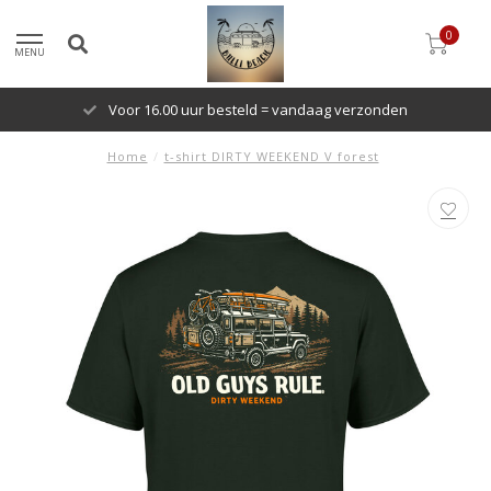
0
MENU
Voor 16.00 uur besteld = vandaag verzonden
Home
/
t-shirt DIRTY WEEKEND V forest