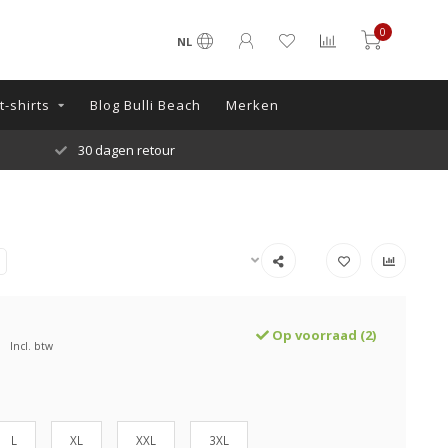
0
NL
-shirts
Blog Bulli Beach
Merken
30 dagen retour
Op voorraad (2)
Incl. btw
L
XL
XXL
3XL