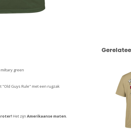
Gerelate
 miltary green
at "Old Guys Rule" met een rugzak
roter!
Het zijn
Amerikaanse maten
.