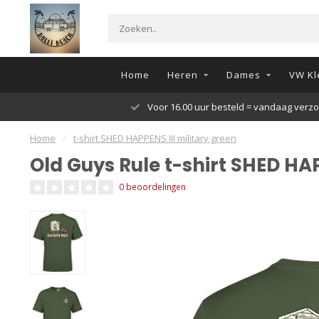
Home
Heren
Dames
VW Kl
Voor 16.00 uur besteld = vandaag verz
Home
/
t-shirt SHED HAPPENS III military green
Old Guys Rule t-shirt SHED HAP
0 beoordelingen