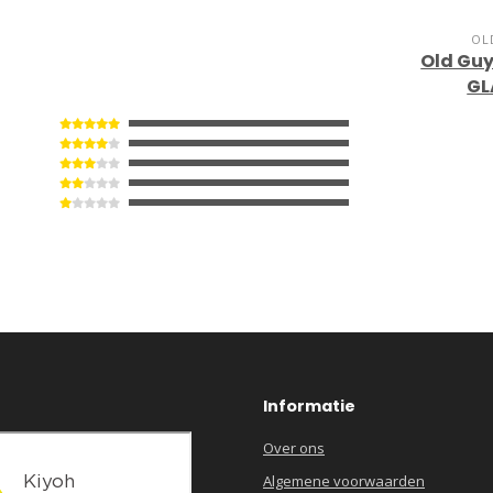
OL
Old Guy
GL
Informatie
Over ons
Algemene voorwaarden