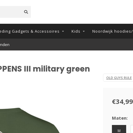
eding Gadgets & Accessoires
Kids
Noordwijk hoodies/t
onden
PENS III military green
OLD GUYS RULE
€34,99
Maten:
M