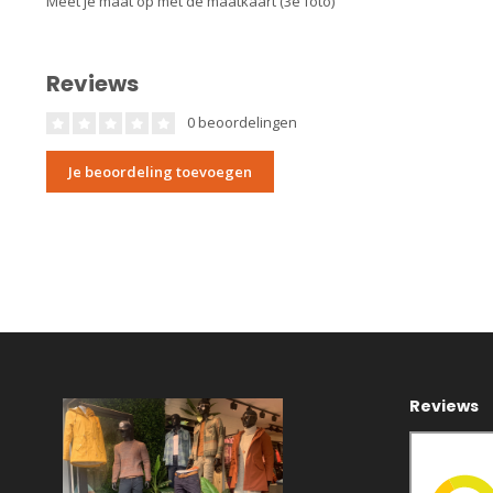
Meet je maat op met de maatkaart (3e foto)
Reviews
0 beoordelingen
Je beoordeling toevoegen
Reviews