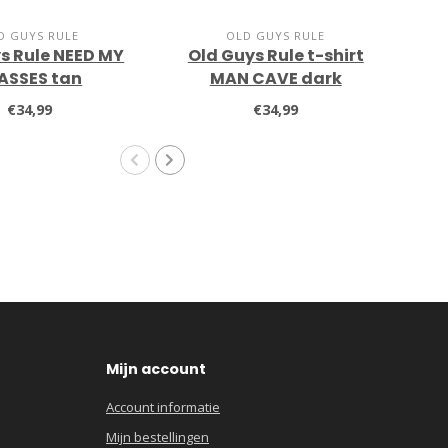
D GUYS RULE
OLD GUYS RULE
s Rule NEED MY
Old Guys Rule t-shirt
O
ASSES tan
MAN CAVE dark
DI
chocolate
€34,99
€34,99
Mijn account
Account informatie
Mijn bestellingen