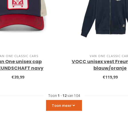
AN ONE CLASSIC CARS
VAN ONE CLASSIC CA
n One unisex cap
VOCC unisex vest Freu
EUNDSCHAFT navy
blauw/oranje
€39,99
€119,99
Toon
1
-
12
van 104
Toon meer