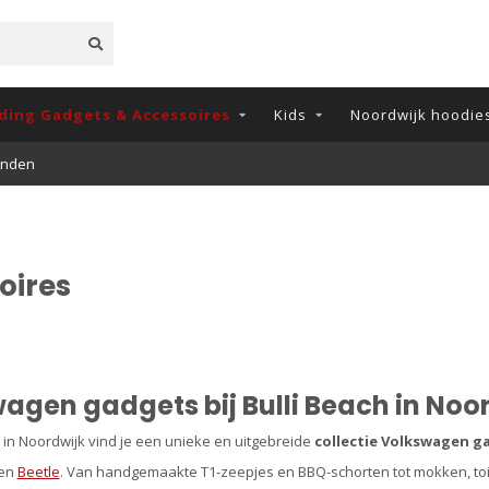
ding Gadgets & Accessoires
Kids
Noordwijk hoodies
onden
oires
agen gadgets bij Bulli Beach in Noo
ch in Noordwijk vind je een unieke en uitgebreide
collectie Volkswagen g
 en
Beetle
. Van handgemaakte T1-zeepjes en BBQ-schorten tot mokken, toil