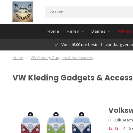
Home
Heren
Dames
VW Kle
Voor 16.00 uur besteld = vandaag verz
Home
/
VW Kleding Gadgets & Accessoires
VW Kleding Gadgets & Access
Volksw
Bij Bulli Bea
T2
,
T3
,
T4
, T5