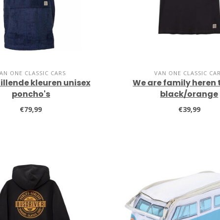
AN ONE CLASSIC CARS
VAN ONE CLASSIC CA
illende kleuren unisex
We are family heren 
poncho's
black/orange
€79,99
€39,99