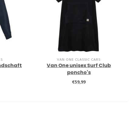
RS
VAN ONE CLASSIC CARS
ndschaft
Van One unisex Surf Club
poncho's
€59,99