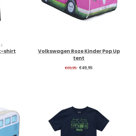
RS
t-shirt
Volkswagen Roze Kinder Pop Up
tent
€49,95
€69,95