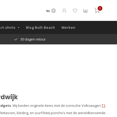
0
NL
/t-shirts
Blog Bulli Beach
Merken
30 dagen retour
rdwijk
adgets
. Wij bieden originele items met de iconische Volkswagen
T1
,
ettassen, kleding, en (surf/kite) poncho’s met de wereldberoemde