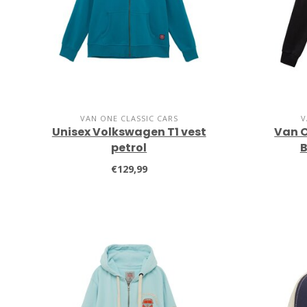
VAN ONE CLASSIC CARS
V
Unisex Volkswagen T1 vest
Van O
petrol
B
€129,99