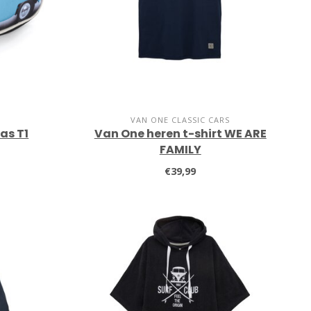
VAN ONE CLASSIC CARS
as T1
Van One heren t-shirt WE ARE
FAMILY
€39,99