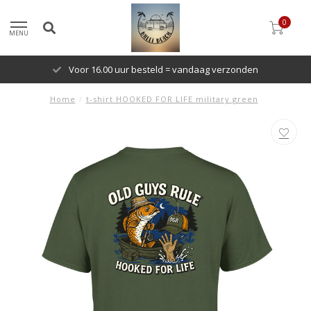
0
MENU
Voor 16.00 uur besteld = vandaag verzonden
Home
/
t-shirt HOOKED FOR LIFE military green