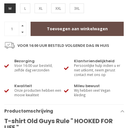
M
L
XL
XXL
3XL
Toevoegen aan winkelwagen
VOOR 16:00 UUR BESTELD VOLGENDE DAG IN HUIS
Bezorging
Klantvriendelijkheid
Voor 16:00 uur besteld,
Persoonlijke hulp indien u er
zelfde dag verzonden
niet uitkomt, neem gerust
contact met ons op
Kwaliteit
Mileu bewust
Onze producten hebben een
Wij hebben veel Vegan
mooie kwaliteit
kleding
Productomschrijving
T-shirt Old Guys Rule " HOOKED FOR
LIFE "