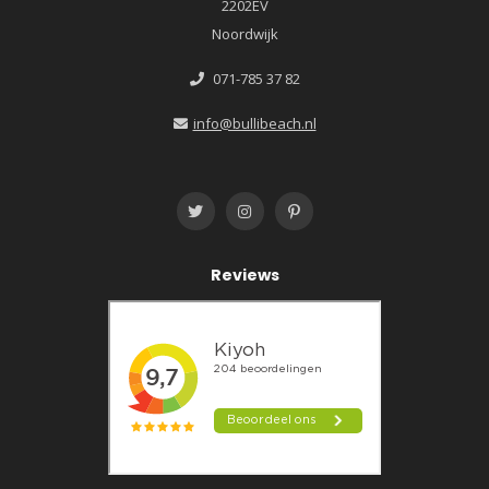
2202EV
Noordwijk
071-785 37 82
info@bullibeach.nl
Reviews