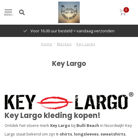
0
MENU
Voor 16.00 uur besteld = vandaag verzonden
Home
/
Merken
/
Key Largo
Key Largo
Key Largo kleding kopen!
Ontdek het stoere merk
Key Largo
bij
Bulli Beach
in Noordwijk! Key
Largo staat bekend om zijn
t-shirts
,
longsleeves
,
sweatshirts
,