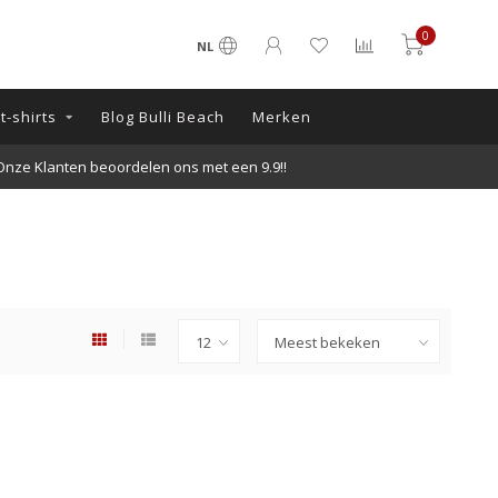
0
NL
t-shirts
Blog Bulli Beach
Merken
Gratis verzending vanaf €50,-- (in Nederland)