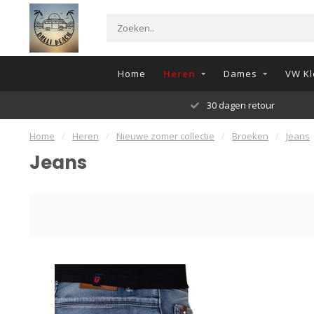
Home
Heren
Dames
VW Kl
Onze Klanten beoordelen o
Home
/
Heren
/
Nieuwe zomer collectie
/
Broeken
/
Jeans
Jeans