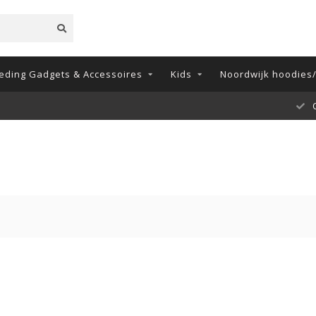
eding Gadgets & Accessoires
Kids
Noordwijk hoodies/
ns met een 9.9!!