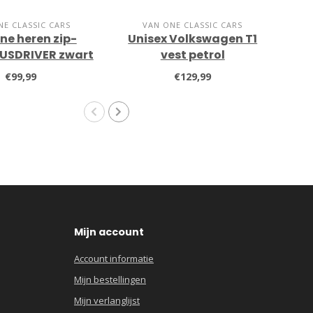
NE CLASSIC CARS
VAN ONE CLASSIC CARS
ne heren zip-
Unisex Volkswagen T1
Un
BUSDRIVER zwart
vest petrol
€99,99
€129,99
Mijn account
Account informatie
Mijn bestellingen
Mijn verlanglijst