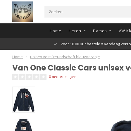
Home
Heren
Dames
VW Kl
Voor 16.00 uur besteld = vandaag verz
Home
/
unisex vest Freundschaft blauw/oranje
Van One Classic Cars unisex 
0 beoordelingen