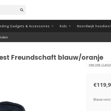
eding Gadgets & Accessoires
Kids
Noordwijk hoodies/t
onden
vest Freundschaft blauw/oranje
VAN ONE CLASSI
€119,
Blauw vest