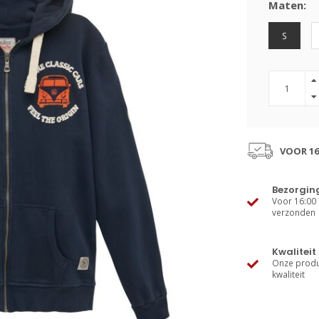
Maten:
S
VOOR 16
Bezorgin
Voor 16:00 
verzonden
Kwaliteit
Onze produ
kwaliteit