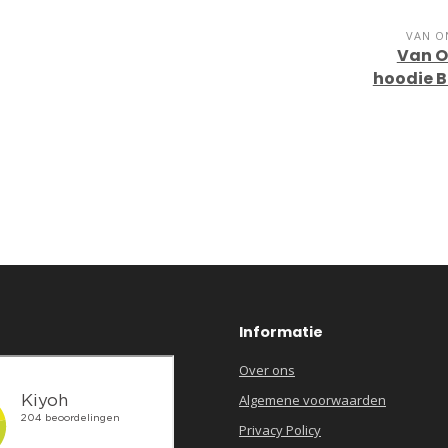
VAN O
Van O
hoodie 
Informatie
Over ons
Algemene voorwaarden
Privacy Policy