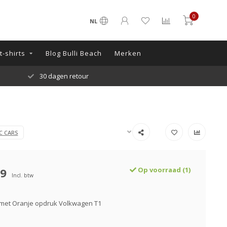
0
NL
-shirts
Blog Bulli Beach
Merken
30 dagen retour
C CARS
99
Op voorraad (1)
Incl. btw
 met Oranje opdruk Volkwagen T1