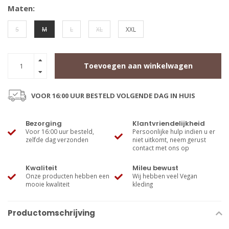
Maten:
S
M
L
XL
XXL
Toevoegen aan winkelwagen
VOOR 16:00 UUR BESTELD VOLGENDE DAG IN HUIS
Bezorging
Klantvriendelijkheid
Voor 16:00 uur besteld,
Persoonlijke hulp indien u er
zelfde dag verzonden
niet uitkomt, neem gerust
contact met ons op
Kwaliteit
Mileu bewust
Onze producten hebben een
Wij hebben veel Vegan
mooie kwaliteit
kleding
Productomschrijving