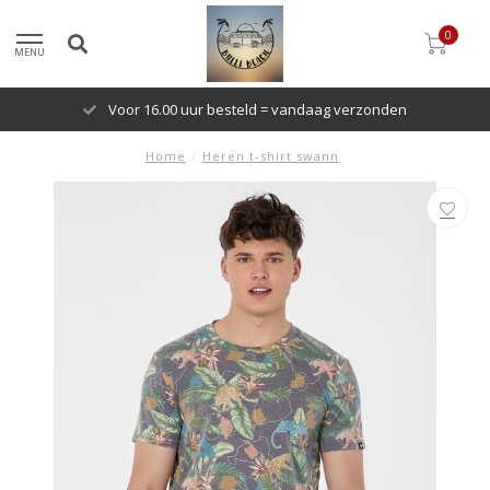
0
MENU
Voor 16.00 uur besteld = vandaag verzonden
Home
/
Heren t-shirt swann