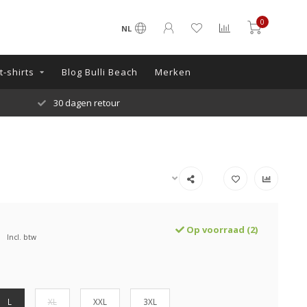
0
NL
-shirts
Blog Bulli Beach
Merken
30 dagen retour
Op voorraad (2)
Incl. btw
L
XL
XXL
3XL