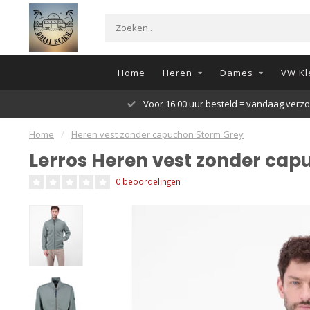
Home
Heren
Dames
VW Kl
Voor 16.00 uur besteld = vandaag verz
Home
/
Heren vest zonder capuchon Storm Grey
Lerros Heren vest zonder ca
0 beoordelingen