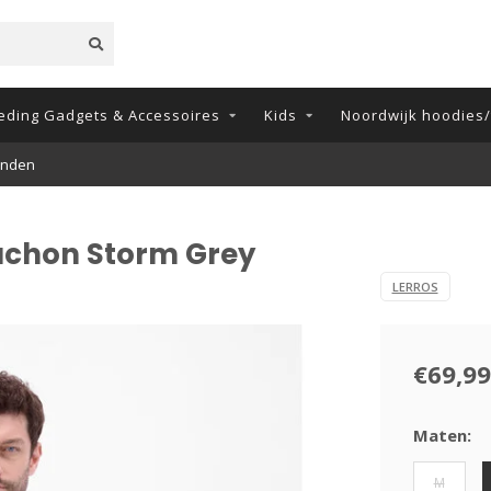
eding Gadgets & Accessoires
Kids
Noordwijk hoodies/t
onden
puchon Storm Grey
LERROS
€69,99
Maten:
M