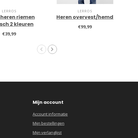
LERROS
LERROS
 heren riemen
Heren overvest/hemd
He
sch 2 kleuren
€99,99
€39,99
Mijn account
Account informatie
Mijn bestellingen
Mijn verlanglijst