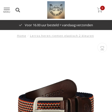
0
MENU
Voor 16.00 uur besteld = vandaag verzonden
Home
/
Lerros heren riemen elastisch 2 kleuren