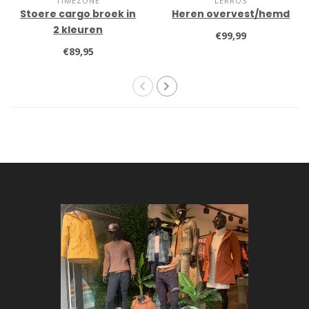
TIMEZONE
LERROS
Stoere cargo broek in
Heren overvest/hemd
2 kleuren
€99,99
€89,95