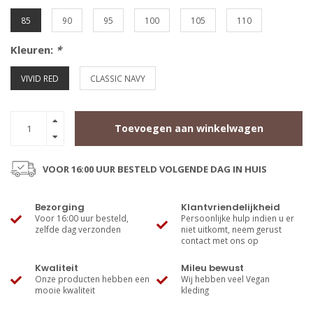
85
90
95
100
105
110
Kleuren:
*
VIVID RED
CLASSIC NAVY
Toevoegen aan winkelwagen
VOOR 16:00 UUR BESTELD VOLGENDE DAG IN HUIS
Bezorging
Klantvriendelijkheid
Voor 16:00 uur besteld,
Persoonlijke hulp indien u er
zelfde dag verzonden
niet uitkomt, neem gerust
contact met ons op
Kwaliteit
Mileu bewust
Onze producten hebben een
Wij hebben veel Vegan
mooie kwaliteit
kleding