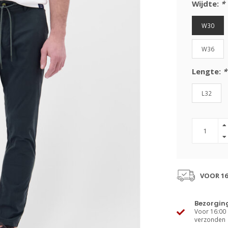
Wijdte:
*
W30
W36
Lengte:
*
L32
VOOR 16
Bezorgin
Voor 16:00 
verzonden