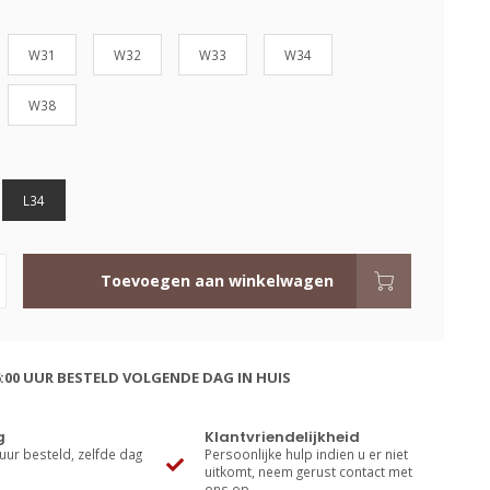
W31
W32
W33
W34
W38
L34
Toevoegen aan winkelwagen
:00 UUR BESTELD VOLGENDE DAG IN HUIS
g
Klantvriendelijkheid
uur besteld, zelfde dag
Persoonlijke hulp indien u er niet
uitkomt, neem gerust contact met
ons op