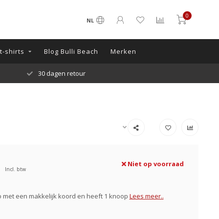
0
NL
-shirts
Blog Bulli Beach
Merken
nze Klanten beoordelen ons met een 9.9!!
Niet op voorraad
Incl. btw
 met een makkelijk koord en heeft 1 knoop
Lees meer..