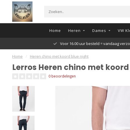
Home
Heren
Dames
VW Kl
30 dagen retour
Home
/
Heren chino met koord blue night
Lerros Heren chino met koord 
0 beoordelingen