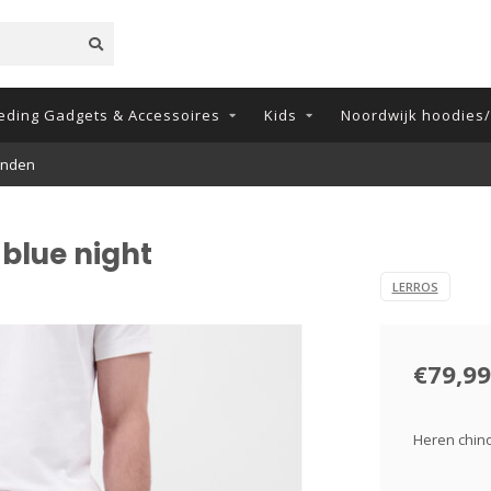
eding Gadgets & Accessoires
Kids
Noordwijk hoodies/t
O
blue night
LERROS
€79,99
Heren chino