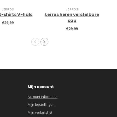
LERROS
LERROS
 t-shirts V-hals
Lerros heren verstelbare
L
cap
€29,99
€29,99
Mijn account
Account informatie
Mijn bestellingen
Mijn verlanglijst