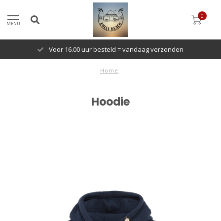
0
MENU
Voor 16.00 uur besteld = vandaag verzonden
Home
Hoodie