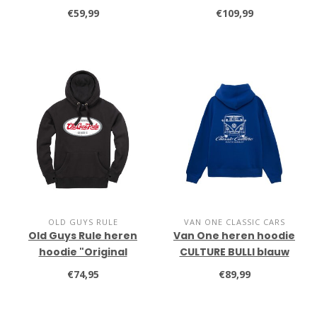
€59,99
€109,99
OLD GUYS RULE
VAN ONE CLASSIC CARS
Old Guys Rule heren
Van One heren hoodie
hoodie "Original
CULTURE BULLI blauw
Classic" black
€74,95
€89,99