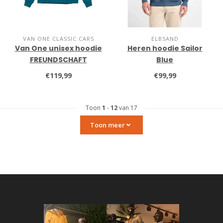
VAN ONE CLASSIC CARS
ELBSAND
Van One unisex hoodie
Heren hoodie Sailor
FREUNDSCHAFT
Blue
€119,99
€99,99
Toon
1
-
12
van 17
Toon meer