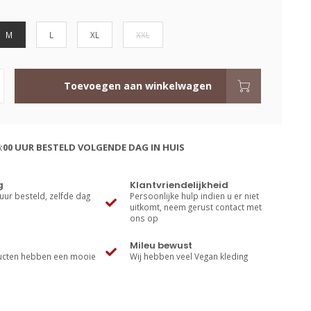
M
L
XL
XXL
Toevoegen aan winkelwagen
:00 UUR BESTELD VOLGENDE DAG IN HUIS
g
Klantvriendelijkheid
uur besteld, zelfde dag
Persoonlijke hulp indien u er niet
uitkomt, neem gerust contact met
ons op
Mileu bewust
cten hebben een mooie
Wij hebben veel Vegan kleding