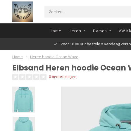
Home
Heren
Dames
VW Kl
Voor 16.00 uur besteld = vandaag verz
Home
/
Heren hoodie Ocean Wave
Elbsand Heren hoodie Ocean
0 beoordelingen