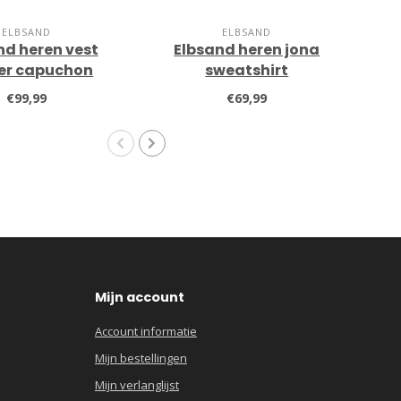
ELBSAND
ELBSAND
nd heren vest
Elbsand heren jona
er capuchon
sweatshirt
c
€99,99
€69,99
Mijn account
Account informatie
Mijn bestellingen
Mijn verlanglijst