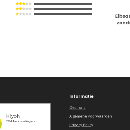
Elbsa
zond
Informatie
Over ons
Algemene voorwaarden
Privacy Policy