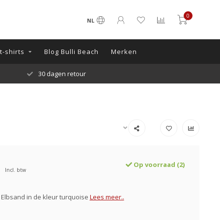
0
NL
-shirts
Blog Bulli Beach
Merken
30 dagen retour
Op voorraad (2)
Incl. btw
Elbsand in de kleur turquoise
Lees meer..