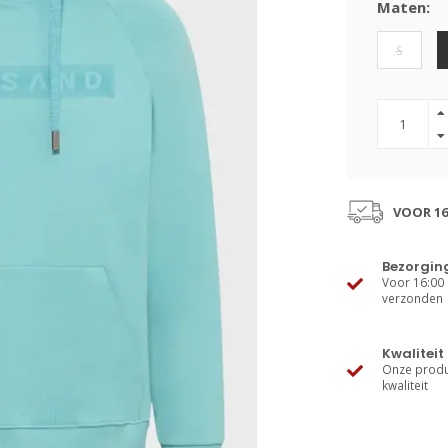
Maten:
S
VOOR 16
Bezorgin
Voor 16:00 
verzonden
Kwaliteit
Onze produ
kwaliteit