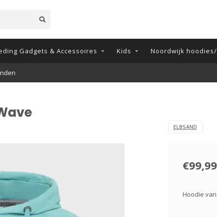
eding Gadgets & Accessoires
Kids
Noordwijk hoodies/t
onden
 Wave
ELBSAND
€99,99
Hoodie van 