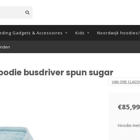
eding Gadgets & Accessoires
Kids
Noordwijk hoodies/t
onden
oodie busdriver spun sugar
VAN ONE CLASSI
€85,99
Hoodie met