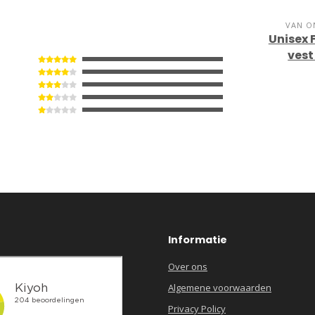
VAN O
Unisex
vest
Informatie
Over ons
Algemene voorwaarden
Privacy Policy