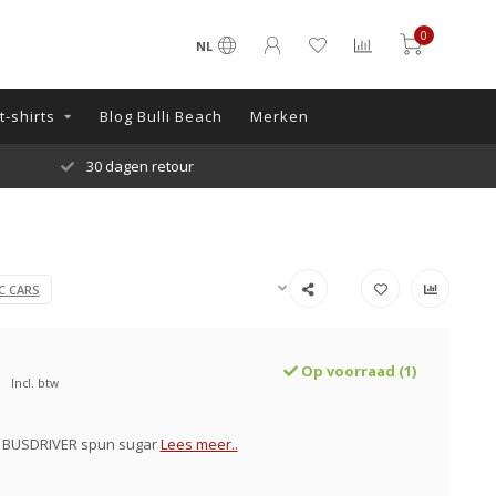
0
NL
-shirts
Blog Bulli Beach
Merken
30 dagen retour
C CARS
Op voorraad (1)
Incl. btw
 BUSDRIVER spun sugar
Lees meer..