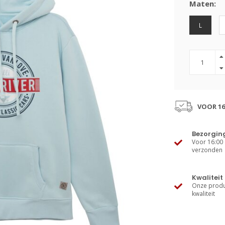
Maten:
L
VOOR 16
Bezorgin
Voor 16:00 
verzonden
Kwaliteit
Onze produ
kwaliteit