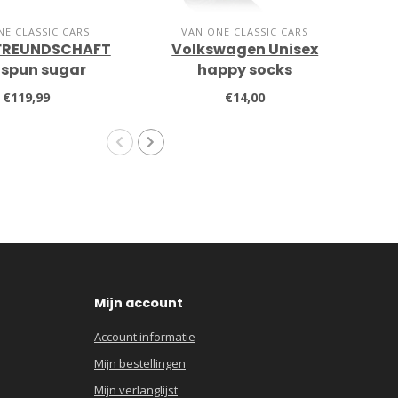
NE CLASSIC CARS
VAN ONE CLASSIC CARS
 FREUNDSCHAFT
Volkswagen Unisex
Va
 spun sugar
happy socks
F
€119,99
€14,00
Mijn account
Account informatie
Mijn bestellingen
Mijn verlanglijst