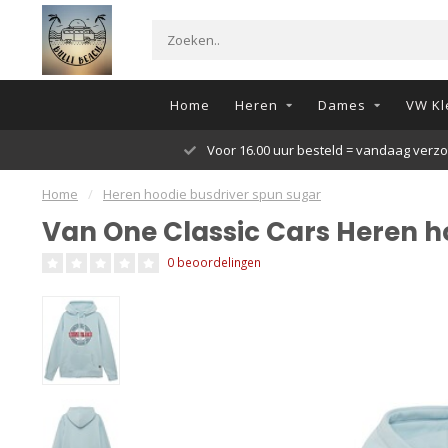
Home
Heren
Dames
VW Kl
Voor 16.00 uur besteld = vandaag verz
Home
/
Heren hoodie busdriver spun sugar
Van One Classic Cars Heren h
0 beoordelingen