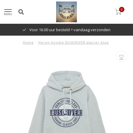
0
MENU
Voor 16.00 uur besteld = vandaag verzonden
Home
/
Heren hoodie BUSDRIVER glacier blue