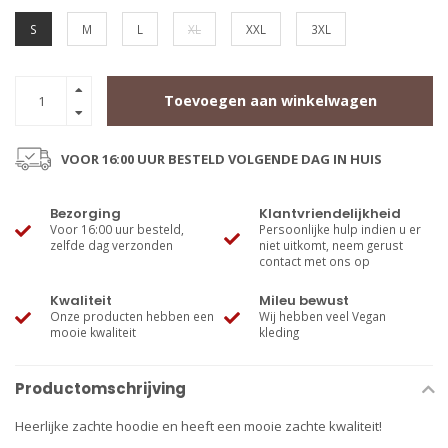
S
M
L
XL
XXL
3XL
Toevoegen aan winkelwagen
VOOR 16:00 UUR BESTELD VOLGENDE DAG IN HUIS
Bezorging
Klantvriendelijkheid
Voor 16:00 uur besteld,
Persoonlijke hulp indien u er
zelfde dag verzonden
niet uitkomt, neem gerust
contact met ons op
Kwaliteit
Mileu bewust
Onze producten hebben een
Wij hebben veel Vegan
mooie kwaliteit
kleding
Productomschrijving
Heerlijke zachte hoodie en heeft een mooie zachte kwaliteit!