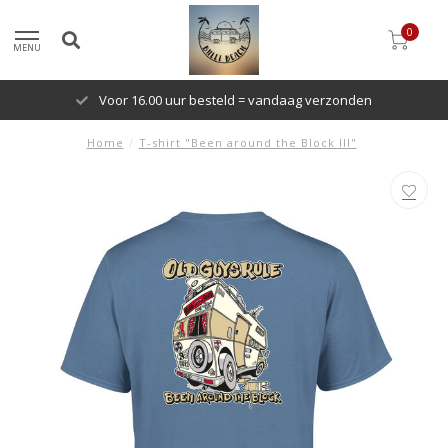
0
MENU
Voor 16.00 uur besteld = vandaag verzonden
Home
/
T-shirt "Been around the Block III"