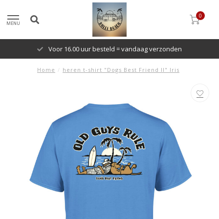
0
MENU
Voor 16.00 uur besteld = vandaag verzonden
Home
/
heren t-shirt "Dogs Best Friend II" Iris