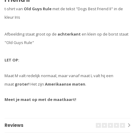
t-shirt van
Old Guys Rule
met de tekst "Dogs Best Friend II" in de
kleur Iris
Afbeelding staat groot op de
achterkant
en klein op de borst staat
"Old Guys Rule"
LET OP:
Maat M valt redelijk normaal, maar vanaf maat L valt hij een
maat
groter!
Het zijn
Amerikaanse maten
.
Meet je maat op met de maatkaart!
Reviews