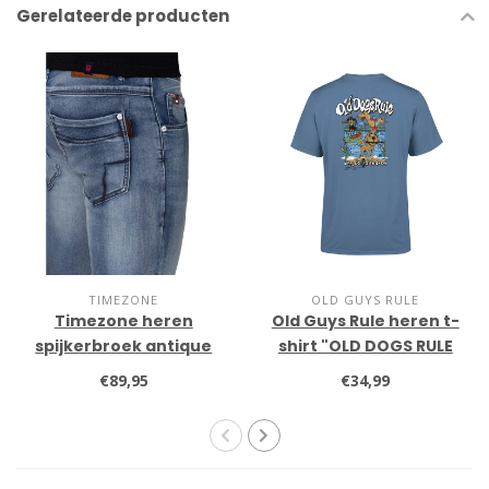
Gerelateerde producten
TIMEZONE
OLD GUYS RULE
Timezone heren
Old Guys Rule heren t-
spijkerbroek antique
shirt "OLD DOGS RULE
blue wash
III"
€89,95
€34,99