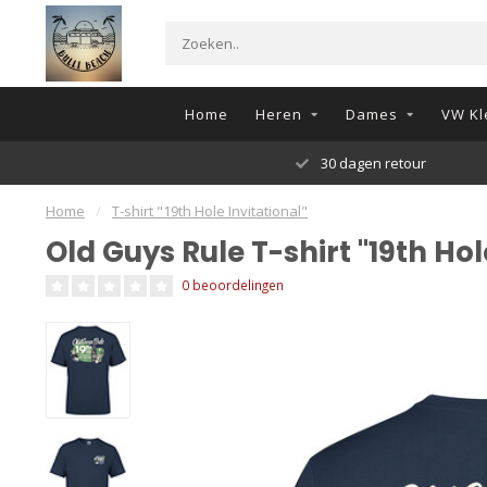
Home
Heren
Dames
VW Kl
30 dagen retour
Home
/
T-shirt "19th Hole Invitational"
Old Guys Rule T-shirt "19th Hol
0 beoordelingen