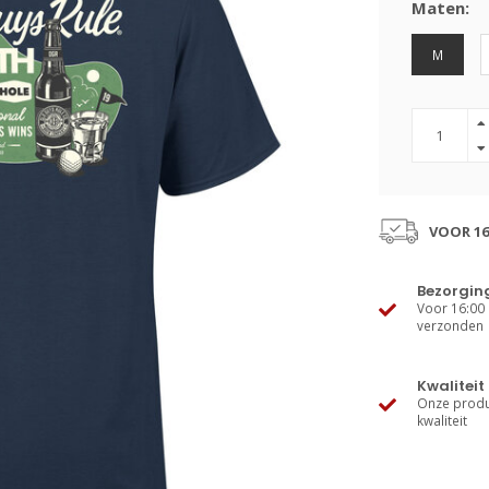
Maten:
M
VOOR 16
Bezorgin
Voor 16:00 
verzonden
Kwaliteit
Onze produ
kwaliteit