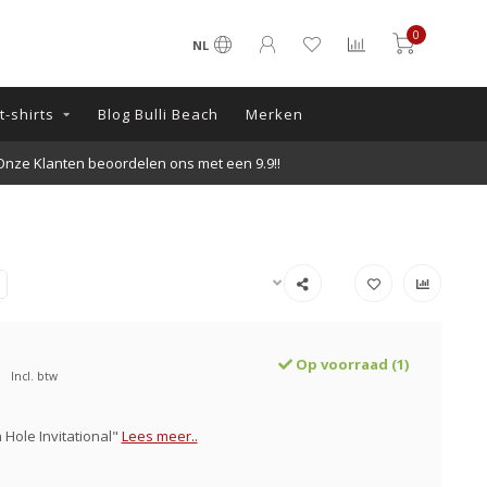
0
NL
-shirts
Blog Bulli Beach
Merken
nze Klanten beoordelen ons met een 9.9!!
Op voorraad (1)
Incl. btw
h Hole Invitational"
Lees meer..