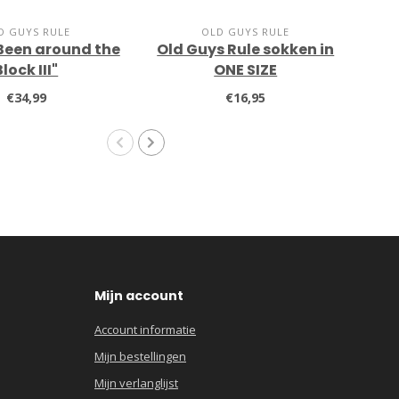
D GUYS RULE
OLD GUYS RULE
"Been around the
Old Guys Rule sokken in
Block III"
ONE SIZE
€34,99
€16,95
Mijn account
Account informatie
Mijn bestellingen
Mijn verlanglijst