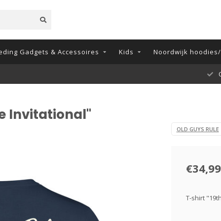
eding Gadgets & Accessoires
Kids
Noordwijk hoodies/t
O
e Invitational"
OLD GUYS RULE
€34,99
T-shirt "19t