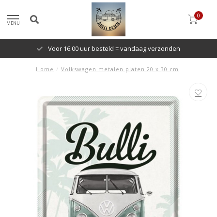
0
MENU
Voor 16.00 uur besteld = vandaag verzonden
Home
/
Volkswagen metalen platen 20 x 30 cm