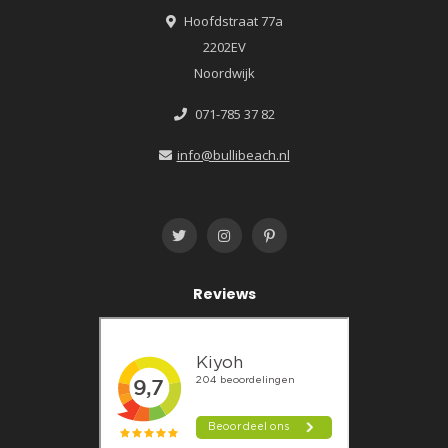
Hoofdstraat 77a
2202EV
Noordwijk
071-785 37 82
info@bullibeach.nl
Reviews