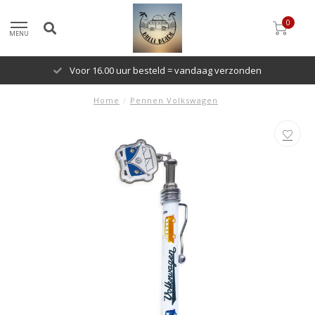
0
MENU
Voor 16.00 uur besteld = vandaag verzonden
Home
/
Pennen Volkswagen