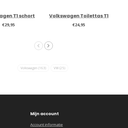
agen T1 schort
Volkswagen Toilettas T1
M
€29,95
€24,95
Volkswagen
(163)
VW
(25)
Mijn account
Account informatie