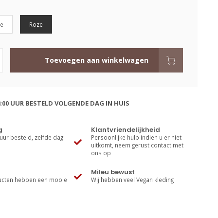
e
Roze
Toevoegen aan winkelwagen
:00 UUR BESTELD VOLGENDE DAG IN HUIS
g
Klantvriendelijkheid
uur besteld, zelfde dag
Persoonlijke hulp indien u er niet
uitkomt, neem gerust contact met
ons op
Mileu bewust
cten hebben een mooie
Wij hebben veel Vegan kleding