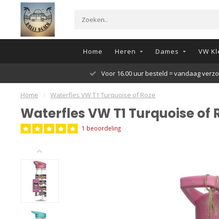
Home
Heren
Dames
VW Kl
Voor 16.00 uur besteld = vandaag verz
Home
/
Waterfles VW T1 Turquoise of Roze
Waterfles VW T1 Turquoise of 
1 beoordeling