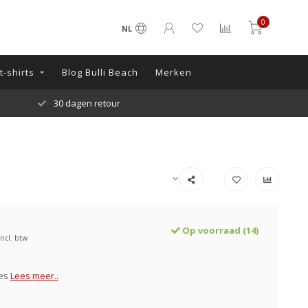
0
NL
-shirts
Blog Bulli Beach
Merken
30 dagen retour
Op voorraad (14)
Incl. btw
les
Lees meer..