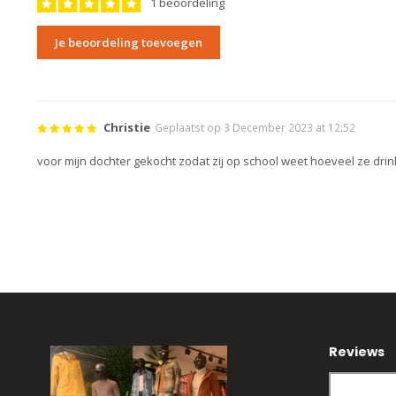
1 beoordeling
Je beoordeling toevoegen
Christie
Geplaatst op 3 December 2023 at 12:52
voor mijn dochter gekocht zodat zij op school weet hoeveel ze drink
Reviews