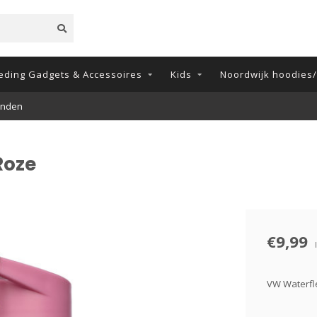
eding Gadgets & Accessoires
Kids
Noordwijk hoodies/t
onden
Roze
€9,99
VW Waterf