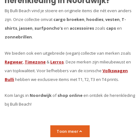
herenkleding in Noordwijk?
Bij Bulli Beach vind je stoere en originele items die nét even anders
zijn. Onze collectie omvat
cargo broeken
,
hoodies
,
vesten
,
T-
shirts
,
jassen
,
surfponcho’s
en
accessoires
zoals
caps
en
zonnebrillen
.
We bieden ook een uitgebreide (vegan) collectie van merken zoals
Ragwear
,
Timezone
&
Lerros
. Deze merken zijn milieubewust en
van topkwaliteit. Voor liefhebbers van de iconische
Volkswagen
Bulli
hebben we exclusieve items met T1, T2, T3 en T4 prints.
Kom langs in
Noordwijk
of
shop online
en ontdek de herenkleding
bij Bulli Beach!
Toon meer