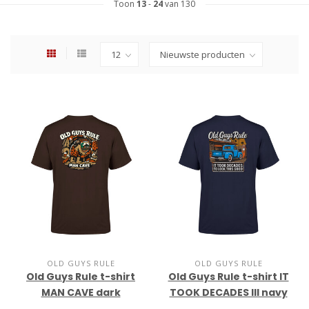
Toon
13
-
24
van 130
OLD GUYS RULE
OLD GUYS RULE
Old Guys Rule t-shirt
Old Guys Rule t-shirt IT
MAN CAVE dark
TOOK DECADES III navy
chocolate