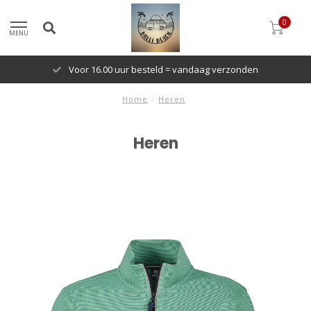
0
MENU
Voor 16.00 uur besteld = vandaag verzonden
Home
/
Heren
Heren