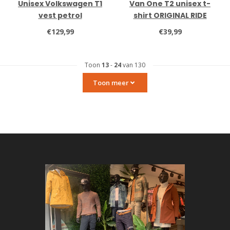
Unisex Volkswagen T1
Van One T2 unisex t-
vest petrol
shirt ORIGINAL RIDE
€129,99
€39,99
Toon
13
-
24
van 130
Toon meer