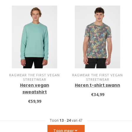
RAGWEAR THE FIRST VEGAN
RAGWEAR THE FIRST VEGAN
STREETWEAR
STREETWEAR
Heren vegan
Heren t-shirt swann
sweatshirt
€34,99
€59,99
Toon
13
-
24
van 47
Toon meer