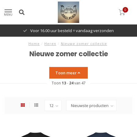
0
MENU
Voor 16.00 uur besteld = vandaag verzonden
Home
/
Heren
/
Nieuwe zomer collectie
Nieuwe zomer collectie
Toon meer
Toon
13
-
24
van 47