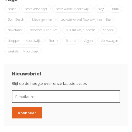
Beach
Beste vervanger
Beste winkel Noordwijk
Blog
Bulli
Bulli Beach
kledingwinkel
Leukste winkel Noordwijk aan Zee
Naketano
Noordwijk aan Zee
NOORDWIJK hoodie
Schade
shoppen in Noordwijk
Storm
Strand
Vegan
Volkswagen
winkels in Noordwijk
Nieuwsbrief
Blijf op de hoogte over onze laatste acties
Abonneer