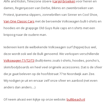
Alife and Kickin, Timezone stoere
(cargo) broeken
voor heren en
dames, Regenjassen van Derbe, Bikinis en zwembroeken van
Protest, Ipanema slippers, zonnebrillen van Sinner en Cool Shoe,
Van One Classic Cars
met de beroemde Volkswagen bulli t-shirts en
hoodies en de grappige Old Guys Rule caps en t-shirts met een
knipoog naar de oudere man.
Iedereen kent de welbekende Volkswagen surf (hippie) bus wel,
deze wordt ook wel de Bulli genoemd. We verkopen verschillende
Volkswagen T1/T2/T3
(bulli)-items zoals t-shirts, hoodies, poncho's,
skim/bodyboards en heel veel originele accessoires. Dat is de sfeer
die je gaat beleven op de hoofdstraat 77 te Noordwijk aan Zee.
Wij nodigen je uit en ervaar zelf onze sfeer en aanbod (net even
anders dan anders....)
Of neem alvast een kijkje op onze website:
bullibeach.nl