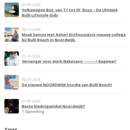
03-05-2026
Volkswagen Bus: van T1 tot ID. Buzz – De Ultieme
Bulli Lifestyle Gids
06-11-2024
Maak kennis met Asher! Enthousiaste nieuwe collega
bij Bulli Beach in Noordwijk.
25-10-2024
Vervanger voor merk Naketano --------> Ragwear!
05-07-2024
De nieuwe NOORDWIJK hoodie van Bulli Beach!
01-05-2024
Beste kledingwinkel Noordwijk!!
1 Opmerking
Tags