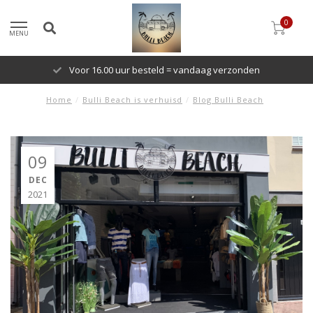
0
MENU
Voor 16.00 uur besteld = vandaag verzonden
Home
/
Bulli Beach is verhuisd
/
Blog Bulli Beach
09
DEC
2021