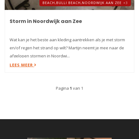
BEACH,
BULLI BEACH,
NOORDWIJK AAN ZEE
+3
Storm in Noordwijk aan Zee
Wat kan je het beste aan kleding aantrekken als je met storm
en/of regen het strand op wilt? Martijn neemt je mee naar de
afgelopen stormen in Noordwi...
LEES MEER
Pagina
1
van 1