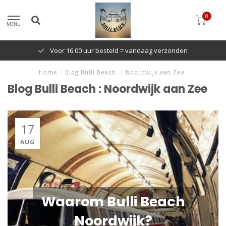
0
MENU
Voor 16.00 uur besteld = vandaag verzonden
Home
/
Blog Bulli Beach
/
Noordwijk aan Zee
Blog Bulli Beach : Noordwijk aan Zee
17
AUG
Waarom Bulli Beach
Noordwijk?