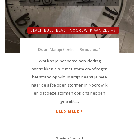
BEACH,
BULLI BEACH,
NOORDWIJK AAN ZEE
+3
Door
: Martijn Ceelie
Reacties
: 1
Wat kan je het beste aan kleding
aantrekken als je met storm en/of regen
het strand op wilt? Martijn neemt je mee
naar de afgelopen stormen in Noordwijk
en dat deze stormen ook ons hebben
geraakt.....
LEES MEER
Pagina
1
van 1