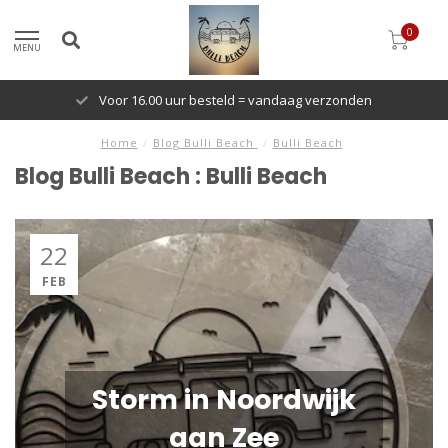
0
MENU
Voor 16.00 uur besteld = vandaag verzonden
Home
/
Blog Bulli Beach
/
Bulli Beach
Blog Bulli Beach : Bulli Beach
22
FEB
Storm in Noordwijk
aan Zee