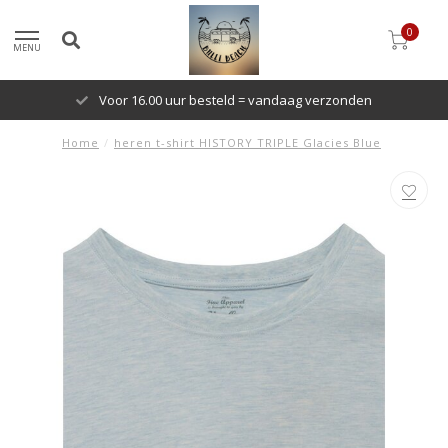
0
MENU
Voor 16.00 uur besteld = vandaag verzonden
Home
/
heren t-shirt HISTORY TRIPLE Glacies Blue