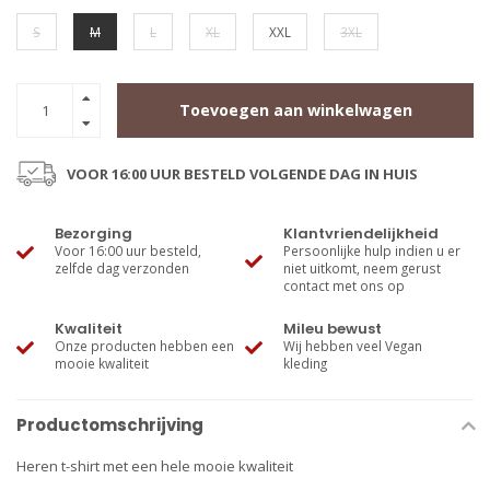
S
M
L
XL
XXL
3XL
Toevoegen aan winkelwagen
VOOR 16:00 UUR BESTELD VOLGENDE DAG IN HUIS
Bezorging
Klantvriendelijkheid
Voor 16:00 uur besteld,
Persoonlijke hulp indien u er
zelfde dag verzonden
niet uitkomt, neem gerust
contact met ons op
Kwaliteit
Mileu bewust
Onze producten hebben een
Wij hebben veel Vegan
mooie kwaliteit
kleding
Productomschrijving
Heren t-shirt met een hele mooie kwaliteit