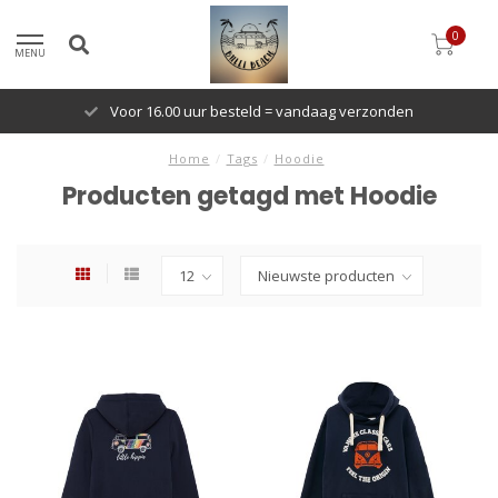
0
MENU
Voor 16.00 uur besteld = vandaag verzonden
Home
/
Tags
/
Hoodie
Producten getagd met Hoodie