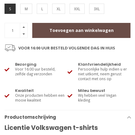
S
M
L
XL
XXL
3XL
Toevoegen aan winkelwagen
VOOR 16:00 UUR BESTELD VOLGENDE DAG IN HUIS
Bezorging
Klantvriendelijkheid
Voor 16:00 uur besteld,
Persoonlijke hulp indien u er
zelfde dag verzonden
niet uitkomt, neem gerust
contact met ons op
Kwaliteit
Mileu bewust
Onze producten hebben een
Wij hebben veel Vegan
mooie kwaliteit
kleding
Productomschrijving
Licentie Volkswagen t-shirts