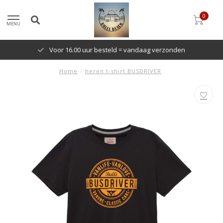
0
MENU
Voor 16.00 uur besteld = vandaag verzonden
Home
/
heren t-shirt BUSDRIVER