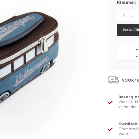
Kleuren:
Blauw
Petrol/Bl
VOOR 16
Bezorgin
Voor 16:00 
verzonden
Kwaliteit
Onze produ
kwaliteit