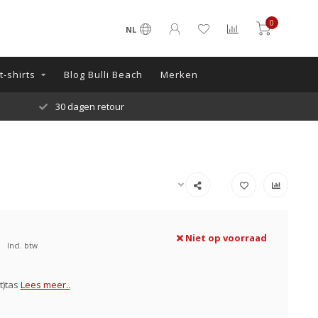
0
NL
-shirts
Blog Bulli Beach
Merken
30 dagen retour
Niet op voorraad
Incl. btw
et)tas
Lees meer..