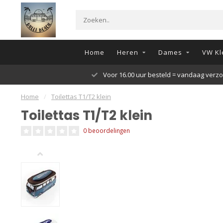
Home
Heren
Dames
VW Kl
Voor 16.00 uur besteld = vandaag verz
Home
/
Toilettas T1/T2 klein
Toilettas T1/T2 klein
0 beoordelingen