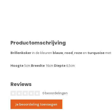
Productomschrijving
Brillenkoker
in de kleuren
blauw
,
rood
,
roze
en
turquoise
met 
Hoogte
5cm
Breedte
16cm
Diepte
6.5cm
Reviews
0 beoordelingen
Je beoordeling toevoegen