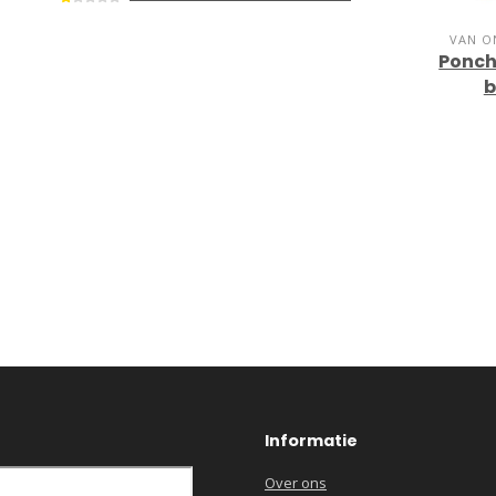
VAN O
Poncho
b
Informatie
Over ons