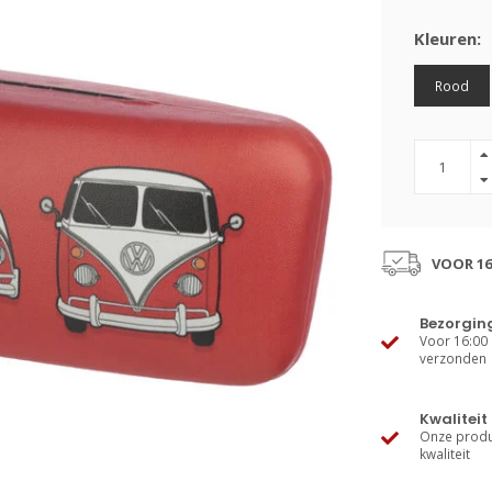
Kleuren:
Rood
VOOR 16
Bezorgin
Voor 16:00 
verzonden
Kwaliteit
Onze produ
kwaliteit