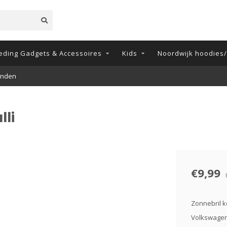
eding Gadgets & Accessoires
Kids
Noordwijk hoodies/t
onden
lli
€9,99
Zonnebril k
Volkswagen