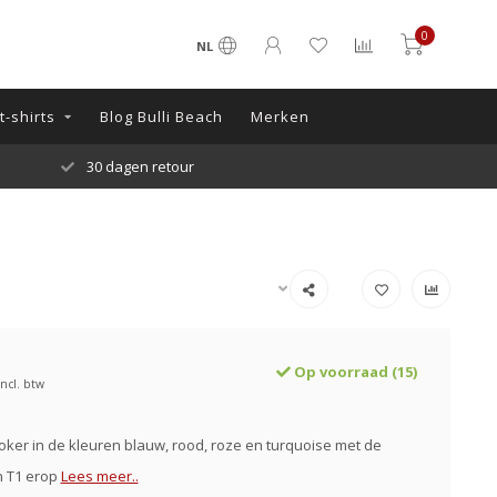
0
NL
-shirts
Blog Bulli Beach
Merken
30 dagen retour
Op voorraad (15)
Incl. btw
oker in de kleuren blauw, rood, roze en turquoise met de
 T1 erop
Lees meer..