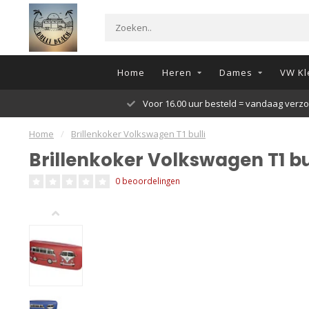
Home
Heren
Dames
VW Kl
Voor 16.00 uur besteld = vandaag verz
Home
/
Brillenkoker Volkswagen T1 bulli
Brillenkoker Volkswagen T1 bu
0 beoordelingen