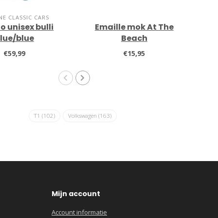
NE CLASSIC CARS
 unisex bulli
Emaille mok At The
U
lue/blue
Beach
V
€59,99
€15,95
T1
(102)
Volkswagen
(163)
Mijn account
Account informatie