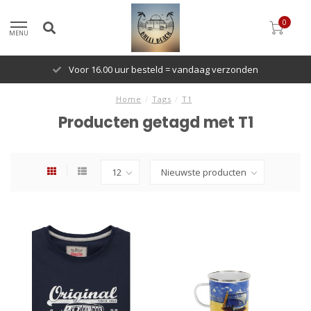
0
MENU
Voor 16.00 uur besteld = vandaag verzonden
Home
/
Tags
/
T1
Producten getagd met T1