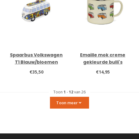
Spaarbus Volkswagen
Emaille mok creme
T1 Blauw/bloemen
gekleurde bulli's
€35,50
€14,95
Toon
1
-
12
van 26
Toon meer