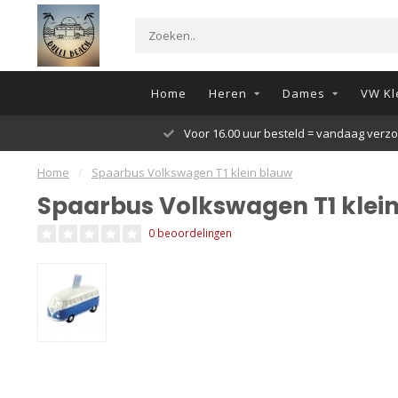
Home
Heren
Dames
VW Kl
Voor 16.00 uur besteld = vandaag verz
Home
/
Spaarbus Volkswagen T1 klein blauw
Spaarbus Volkswagen T1 klei
0 beoordelingen