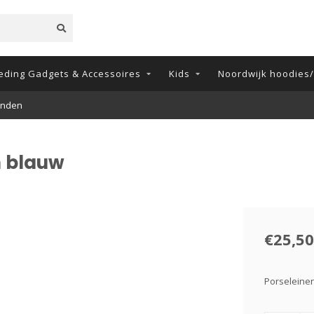
eding Gadgets & Accessoires
Kids
Noordwijk hoodies/t
onden
n blauw
€25,50
Porseleinen