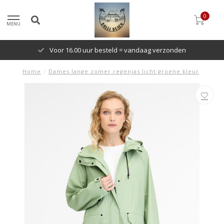
0
MENU
Voor 16.00 uur besteld = vandaag verzonden
Home
/
Dames lange zomer regenjas licht groene kleur