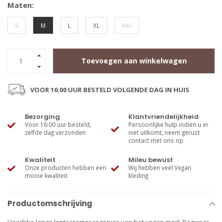
Maten:
S
M
L
XL
XXL
Toevoegen aan winkelwagen
VOOR 16:00 UUR BESTELD VOLGENDE DAG IN HUIS
Bezorging
Klantvriendelijkheid
Voor 16:00 uur besteld,
Persoonlijke hulp indien u er
zelfde dag verzonden
niet uitkomt, neem gerust
contact met ons op
Kwaliteit
Mileu bewust
Onze producten hebben een
Wij hebben veel Vegan
mooie kwaliteit
kleding
Productomschrijving