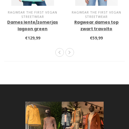
RAGWEAR THE FIRST VEGAN
RAGWEAR THE FIRST VEGAN
STREETWEAR
STREETWEAR
Dames lente/zomerjas
Ragwear dames top
lagoon green
zwart travolto
€129,99
€59,99