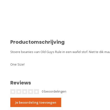
Productomschrijving
Stoere beanies van Old Guys Rule in een wafel stof. Niet te dik maa
One Size!
Reviews
0 beoordelingen
Je beoordeling toevoegen