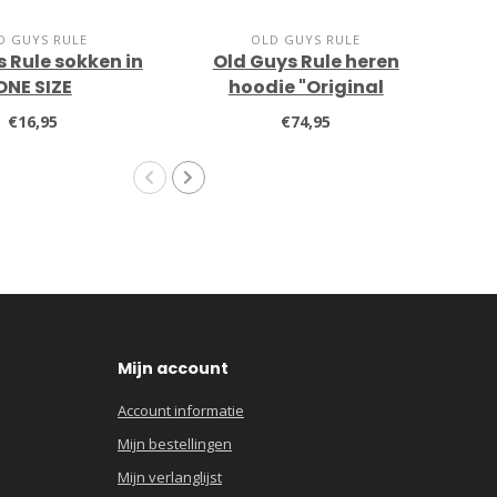
D GUYS RULE
OLD GUYS RULE
 Rule sokken in
Old Guys Rule heren
Ol
ONE SIZE
hoodie "Original
sh
Classic" black
€16,95
€74,95
Mijn account
Account informatie
Mijn bestellingen
Mijn verlanglijst