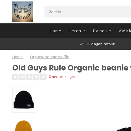
Home
Heren
Dames
VW Kl
30 dagen retour
Home
/
Organic beanie waffle
Old Guys Rule Organic beanie 
0 beoordelingen