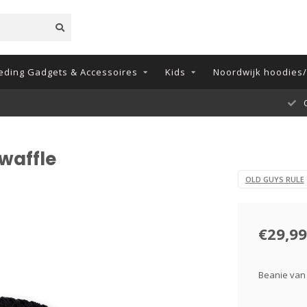
eding Gadgets & Accessoires
Kids
Noordwijk hoodies/t
O
waffle
OLD GUYS RULE
€29,99
Beanie van