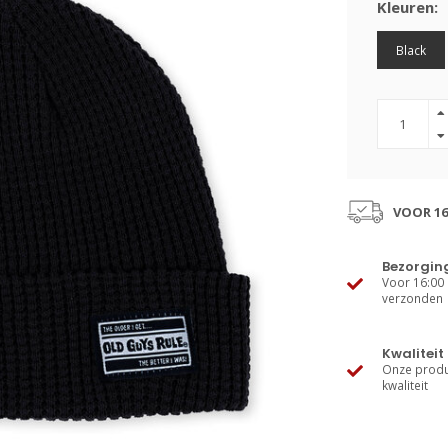
Kleuren:
Black
VOOR 16
Bezorgin
Voor 16:00 
verzonden
Kwaliteit
Onze produ
kwaliteit