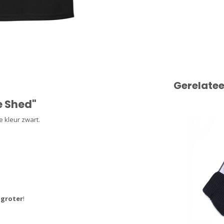
Gerelate
e Shed"
e kleur zwart.
t
groter
!