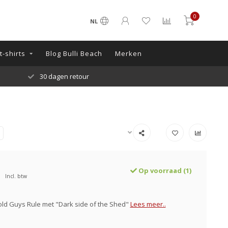
0
NL
-shirts
Blog Bulli Beach
Merken
30 dagen retour
Op voorraad (1)
Incl. btw
 old Guys Rule met "Dark side of the Shed"
Lees meer..