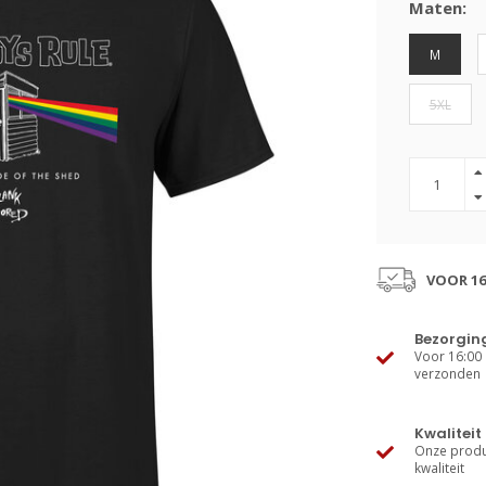
Maten:
M
5XL
VOOR 16
Bezorgin
Voor 16:00 
verzonden
Kwaliteit
Onze produ
kwaliteit