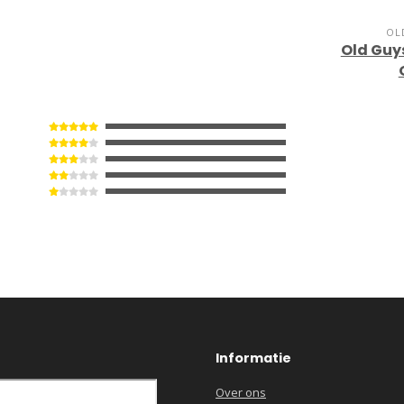
OL
Old Guys
Informatie
Over ons