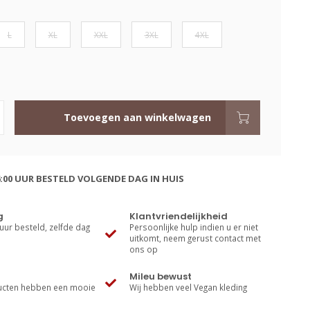
L
XL
XXL
3XL
4XL
Toevoegen aan winkelwagen
:00 UUR BESTELD VOLGENDE DAG IN HUIS
g
Klantvriendelijkheid
uur besteld, zelfde dag
Persoonlijke hulp indien u er niet
uitkomt, neem gerust contact met
ons op
Mileu bewust
cten hebben een mooie
Wij hebben veel Vegan kleding