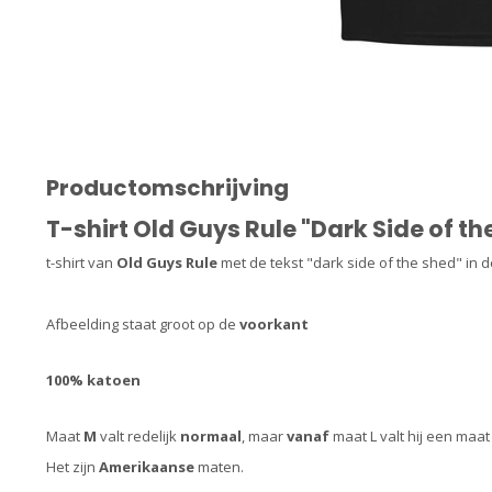
Productomschrijving
T-shirt Old Guys Rule "Dark Side of th
t-shirt van
Old Guys Rule
met de tekst "dark side of the shed" in d
Afbeelding staat groot op de
voorkant
100% katoen
Maat
M
valt redelijk
normaal
, maar
vanaf
maat L valt hij een maa
Het zijn
Amerikaanse
maten.