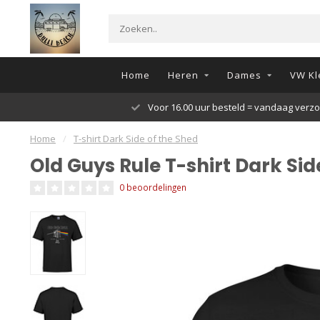
Home
Heren
Dames
VW Kl
Voor 16.00 uur besteld = vandaag verz
Home
/
T-shirt Dark Side of the Shed
Old Guys Rule T-shirt Dark Sid
0 beoordelingen