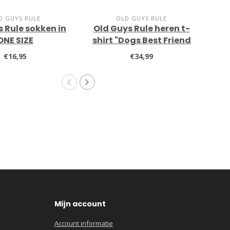
D GUYS RULE
OLD GUYS RULE
 Rule sokken in
Old Guys Rule heren t-
Ol
ONE SIZE
shirt "Dogs Best Friend
s
II" Iris
€16,95
€34,99
Mijn account
Account informatie