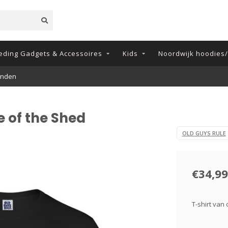
eding Gadgets & Accessoires
Kids
Noordwijk hoodies/t
onden
e of the Shed
OLD GUYS RULE
€34,99
T-shirt van