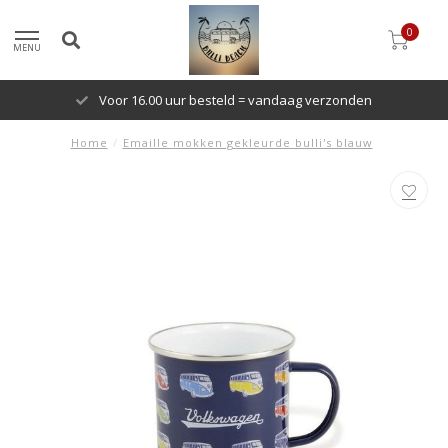
0
MENU
Voor 16.00 uur besteld = vandaag verzonden
Home
/
Emaille mokken gekleurde bulli's blauw