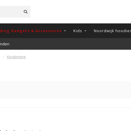
ding Gadgets & Accessoires
Kids
Noordwijk hoodies
onden
/
Kindertent