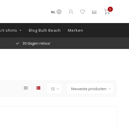
0
NL
/t-shirts
Blog Bulli Beach
Merken
30 dagen retour