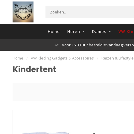
Home
Heren
Dames
VW Kle
Voor 16.00 uur besteld = vandaag verz
Home
/
VW Kleding Gadgets & Accessoires
/
Reizen & Lifestyle
Kindertent