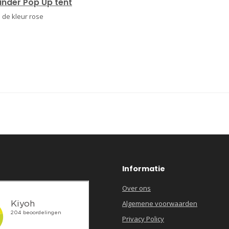
nder Pop Up tent
 de kleur rose
Informatie
Over ons
Algemene voorwaarden
Privacy Policy