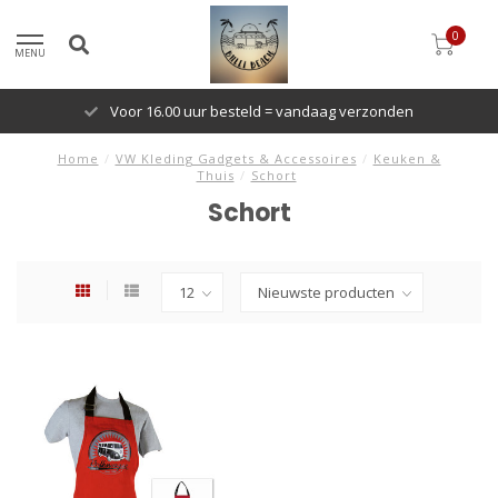
0
MENU
Voor 16.00 uur besteld = vandaag verzonden
Home
/
VW Kleding Gadgets & Accessoires
/
Keuken &
Thuis
/
Schort
Schort