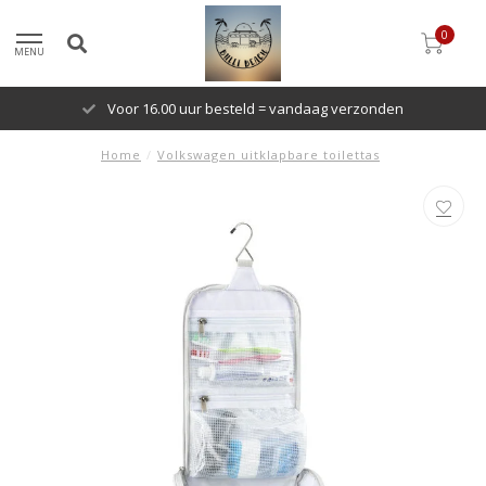
0
MENU
Voor 16.00 uur besteld = vandaag verzonden
Home
/
Volkswagen uitklapbare toilettas