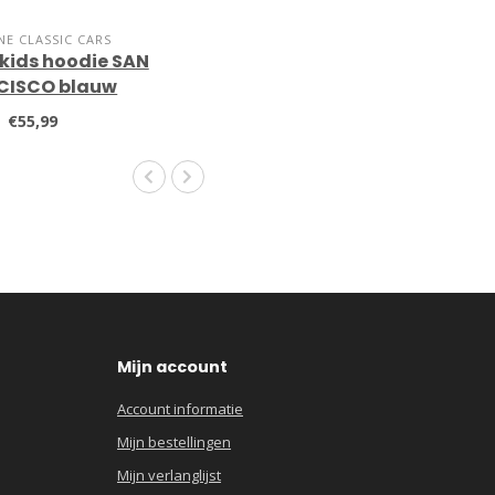
NE CLASSIC CARS
kids hoodie SAN
CISCO blauw
€55,99
Mijn account
Account informatie
Mijn bestellingen
Mijn verlanglijst