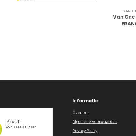
VAN O
Van One 
FRAN
Informatie
Over ons
Algemene voorwaarden
Privacy Policy