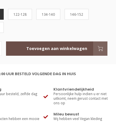
122-128
134-140
146-152
Toevoegen aan winkelwagen
:00 UUR BESTELD VOLGENDE DAG IN HUIS
g
Klantvriendelijkheid
uur besteld, zelfde dag
Persoonlijke hulp indien u er niet
uitkomt, neem gerust contact met
ons op
Mileu bewust
cten hebben een mooie
Wij hebben veel Vegan kleding