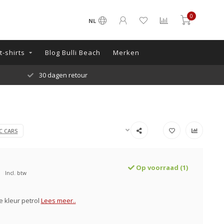
0
NL
-shirts
Blog Bulli Beach
Merken
Onze Klanten beoordelen ons met een 9.9!!
C CARS
Op voorraad (1)
Incl. btw
e kleur petrol
Lees meer..