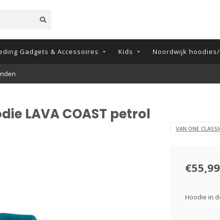
eding Gadgets & Accessoires
Kids
Noordwijk hoodies/t
odie LAVA COAST petrol
VAN ONE CLASSI
€55,99
Hoodie in d