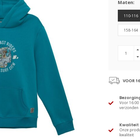
Maten:
110-116
158-164
VOOR 16
Bezorgin
Voor 16:00 
verzonden
Kwaliteit
Onze produ
kwaliteit